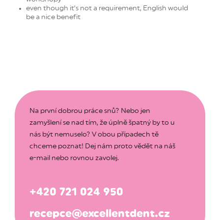
even though it’s not a requirement, English would
be a nice benefit
Na první dobrou práce snů? Nebo jen
zamyšlení se nad tím, že úplně špatný by to u
nás být nemuselo? V obou případech tě
chceme poznat! Dej nám proto vědět na náš
e-mail nebo rovnou zavolej.
+420 721 024 950
recepce@excellentdent.cz