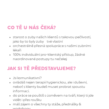
CO TĚ U NÁS ČEKÁ?
starost o zuby našich klientů s takovou pečlivostí,
jako by to byly zuby tvé vlastní
orchestrálně přesná spolupráce s našimi zubními
lékaři
100% individuální pro-klientský přístup, žádné
naordinované postupy tu nečekej
JAK SI TĚ PŘEDSTAVUJEME?
Jsi komunikativní?
ovládáš nejen terapii hygienickou, ale i duševní,
neboť s klienty budeš muset probrat spoustu
informací.
do práce se pouštíš s úsměvem na tváři, který ti jde
vidět i přes roušku
máš zájem o všechny ty stáže, přednášky &
workshopy